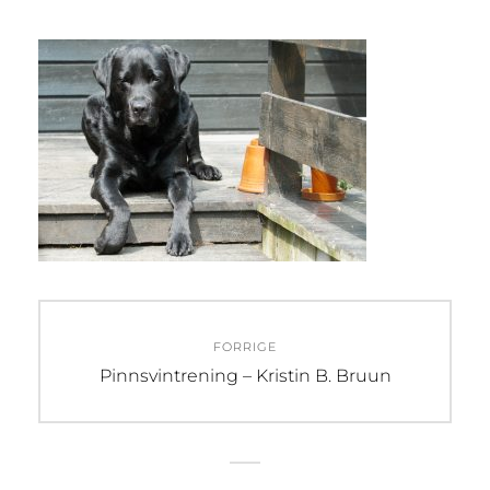
Innleggsnavigasjon
FORRIGE
Forrige
Pinnsvintrening – Kristin B. Bruun
innlegg: