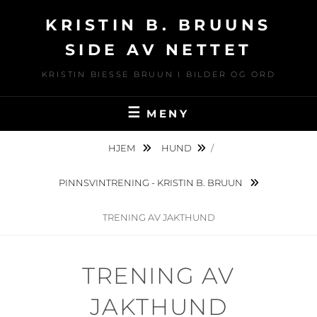
Hopp
KRISTIN B. BRUUNS
over
til
SIDE AV NETTET
innhold
KRISTIN BIESSE BRUUN I BILDER OG ORD
MENY
HJEM
HUND
/
PINNSVINTRENING - KRISTIN B. BRUUN
TRENING AV JAKTHUND
TRENING AV
JAKTHUND