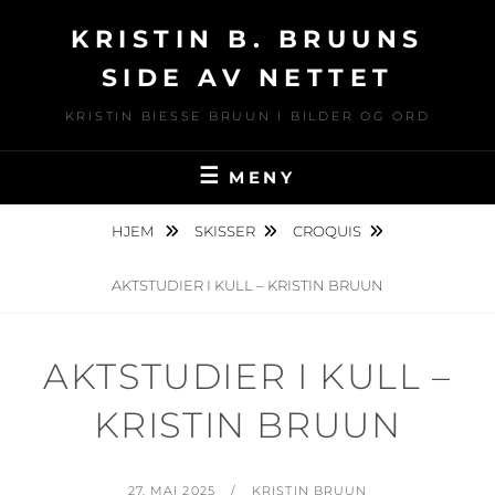
Hopp
KRISTIN B. BRUUNS
over
til
SIDE AV NETTET
innhold
KRISTIN BIESSE BRUUN I BILDER OG ORD
MENY
HJEM
SKISSER
CROQUIS
AKTSTUDIER I KULL – KRISTIN BRUUN
AKTSTUDIER I KULL –
KRISTIN BRUUN
PUBLISERT
AV
27. MAI 2025
KRISTIN BRUUN