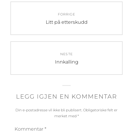
Innleggsnavigasjon
FORRIGE
Forrige
Litt på etterskudd
innlegg:
NESTE
Neste
Innkalling
innlegg:
LEGG IGJEN EN KOMMENTAR
Din e-postadresse vil ikke bli publisert.
Obligatoriske felt er
merket med
*
Kommentar
*