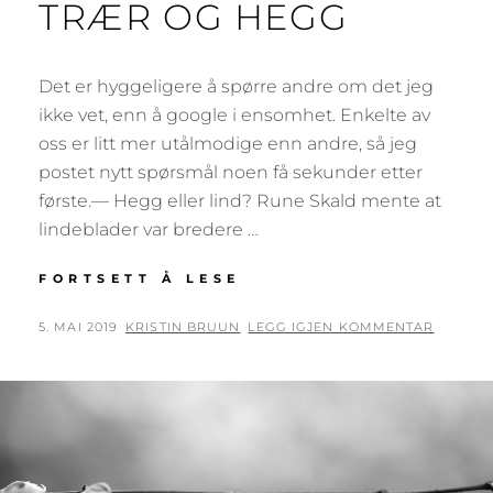
TRÆR OG HEGG
Det er hyggeligere å spørre andre om det jeg
ikke vet, enn å google i ensomhet. Enkelte av
oss er litt mer utålmodige enn andre, så jeg
postet nytt spørsmål noen få sekunder etter
første.— Hegg eller lind? Rune Skald mente at
lindeblader var bredere …
LIND
FORTSETT Å LESE
OG
BØK
PUBLISERT
AV
5. MAI 2019
KRISTIN BRUUN
LEGG IGJEN KOMMENTAR
OG
DEN
TRÆR
OG
HEGG