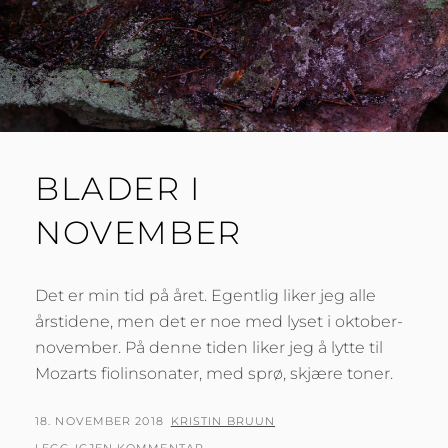
BLADER I
NOVEMBER
Det er min tid på året. Egentlig liker jeg alle
årstidene, men det er noe med lyset i oktober-
november. På denne tiden liker jeg å lytte til
Mozarts fiolinsonater, med sprø, skjære toner.
PUBLISERT
AV
18. NOVEMBER 2018
KRISTIN BRUUN
DEN