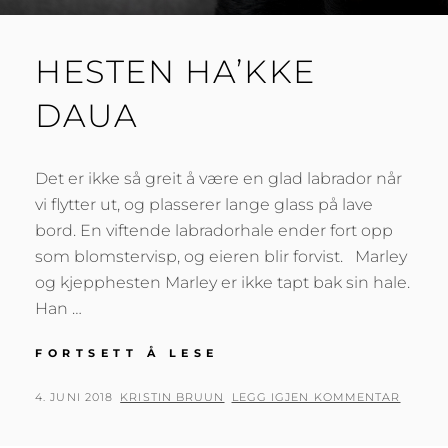
HESTEN HA’KKE
DAUA
Det er ikke så greit å være en glad labrador når
vi flytter ut, og plasserer lange glass på lave
bord. En viftende labradorhale ender fort opp
som blomstervisp, og eieren blir forvist. Marley
og kjepphesten Marley er ikke tapt bak sin hale.
Han …
HESTEN
FORTSETT Å LESE
HA’KKE
DAUA
PUBLISERT
AV
4. JUNI 2018
KRISTIN BRUUN
LEGG IGJEN KOMMENTAR
DEN