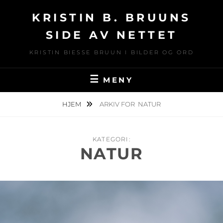
Hopp
KRISTIN B. BRUUNS
over
til
SIDE AV NETTET
innhold
KRISTIN BIESSE BRUUN I BILDER OG ORD
MENY
HJEM
ARKIV FOR
NATUR
KATEGORI:
NATUR