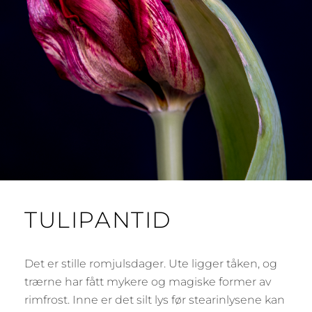
TULIPANTID
Det er stille romjulsdager. Ute ligger tåken, og
trærne har fått mykere og magiske former av
rimfrost. Inne er det silt lys før stearinlysene kan