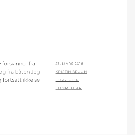
 forsvinner fra
PUBLISERT
23. MARS 2018
og fra båten Jeg
DEN
AV
KRISTIN BRUUN
 fortsatt ikke se
LEGG IGJEN
KOMMENTAR