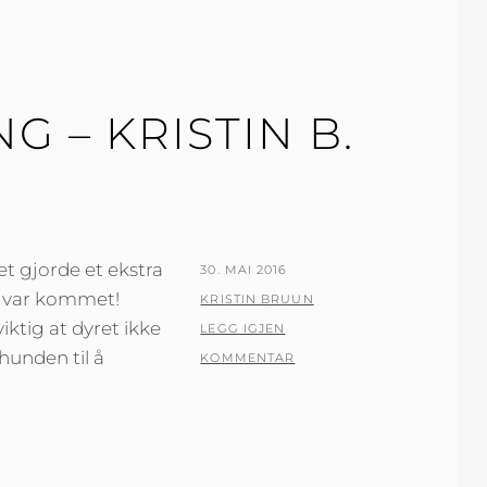
G – KRISTIN B.
et gjorde et ekstra
PUBLISERT
30. MAI 2016
 – var kommet!
DEN
AV
KRISTIN BRUUN
iktig at dyret ikke
LEGG IGJEN
hunden til å
KOMMENTAR
G