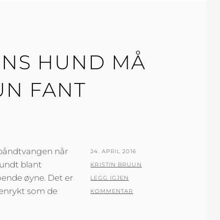
UUNS HUND MÅ
UN FANT
 båndtvangen når
PUBLISERT
24. APRIL 2016
rundt blant
DEN
AV
KRISTIN BRUUN
ende øyne. Det er
LEGG IGJEN
 henrykt som de
KOMMENTAR