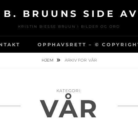
 B. BRUUNS SIDE A
KRISTIN BIESSE BRUUN I BILDER OG ORD
NTAKT
OPPHAVSRETT – © COPYRIGH
HJEM
ARKIV FOR
VÅR
KATEGORI:
VÅR