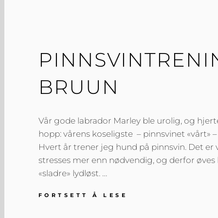
PINNSVINTRENIN
BRUUN
Vår gode labrador Marley ble urolig, og hjert
hopp: vårens koseligste – pinnsvinet «vårt»
Hvert år trener jeg hund på pinnsvin. Det er v
stresses mer enn nødvendig, og derfor øves 
«sladre» lydløst. …
PINNSVINTRENIN
FORTSETT Å LESE
–
KRISTIN