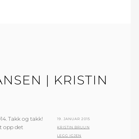
SEN | KRISTIN
14. Takk og takk!
PUBLISERT
19. JANUAR 2015
t opp det
DEN
AV
KRISTIN BRUUN
LEGG IGJEN