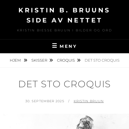
Hopp
KRISTIN B. BRUUNS
over
til
SIDE AV NETTET
innhold
KRISTIN BIESSE BRUUN I BILDER OG ORD
MENY
HJEM
SKISSER
CROQUIS
DET STO CROQUIS
DET STO CROQUIS
PUBLISERT
AV
30. SEPTEMBER 2025
KRISTIN BRUUN
DEN