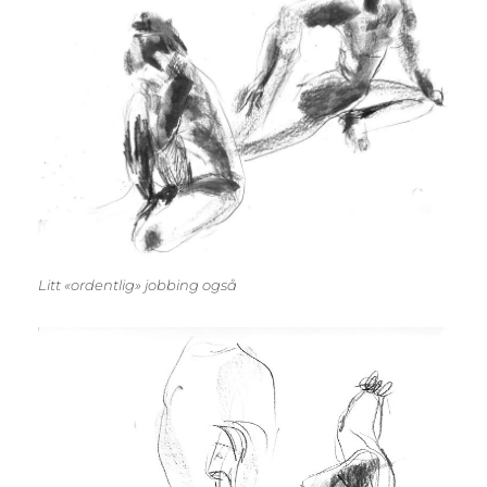
Litt «ordentlig» jobbing også