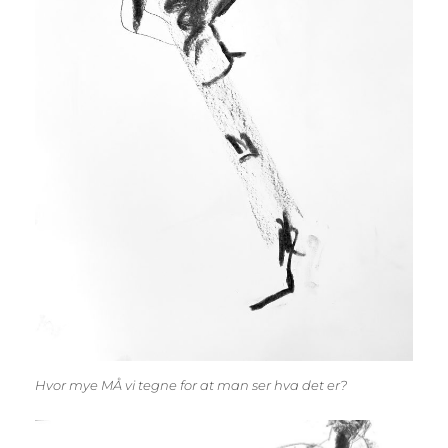
Hvor mye MÅ vi tegne for at man ser hva det er?