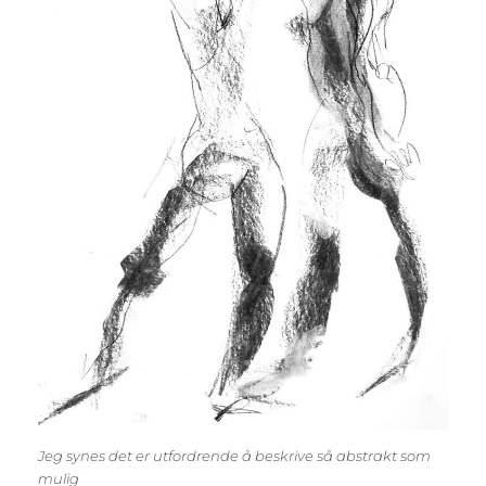
Jeg synes det er utfordrende å beskrive så abstrakt som
mulig