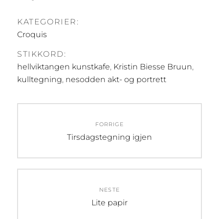
KATEGORIER:
Croquis
STIKKORD:
hellviktangen kunstkafe
,
Kristin Biesse Bruun
,
kulltegning
,
nesodden akt- og portrett
Innleggsnavigasjon
FORRIGE
Forrige
Tirsdagstegning igjen
innlegg:
NESTE
Neste
Lite papir
innlegg: