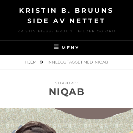
Hopp
KRISTIN B. BRUUNS
over
til
SIDE AV NETTET
innhold
KRISTIN BIESSE BRUUN I BILDER OG ORD
MENY
HJEM
INNLEGG TAGGET MED
NIQAB
STIKKORD:
NIQAB