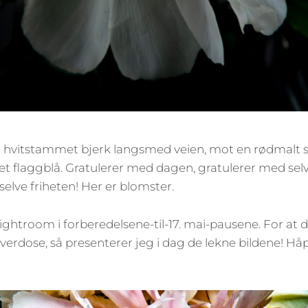
hvitstammet bjerk langsmed veien, mot en rødmalt st
et flaggblå. Gratulerer med dagen, gratulerer med se
 selve friheten! Her er blomster.
 Lightroom i forberedelsene-til-17. mai-pausene. For at 
verdose, så presenterer jeg i dag de lekne bildene! Håp