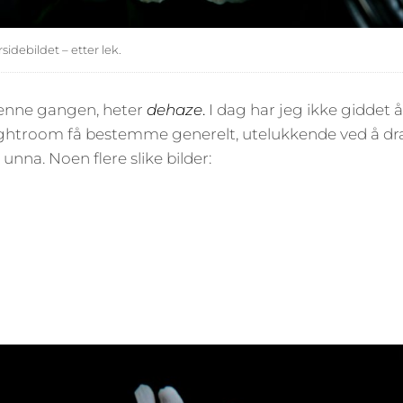
idebildet – etter lek.
denne gangen, heter
dehaze
.
I dag har jeg ikke giddet å
ightroom få bestemme generelt, utelukkende ved å dra
 unna. Noen flere slike bilder: