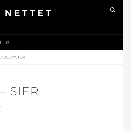
V NETTET
SØK
T ©
MED BLOMSTER
– SIER
R