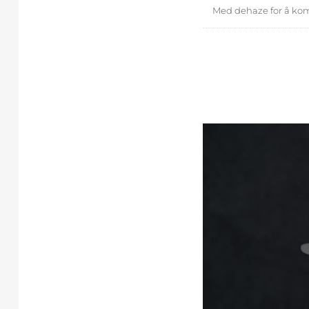
Med dehaze for å ko