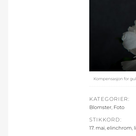
Kompensasjon for gule
KATEGORIER:
,
Blomster
Foto
STIKKORD:
,
,
17. mai
elinchrom