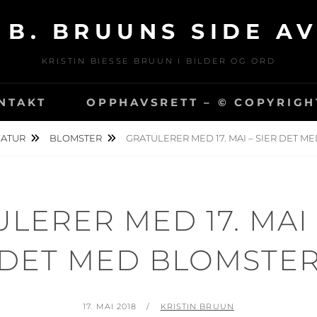
 B. BRUUNS SIDE A
KRISTIN BIESSE BRUUN I BILDER OG ORD
NTAKT
OPPHAVSRETT – © COPYRIGH
ATUR
BLOMSTER
GRATULERER MED 17. MAI – SIER DET 
LERER MED 17. MAI 
DET MED BLOMSTE
PUBLISERT
AV
17. MAI 2018
KRISTIN BRUUN