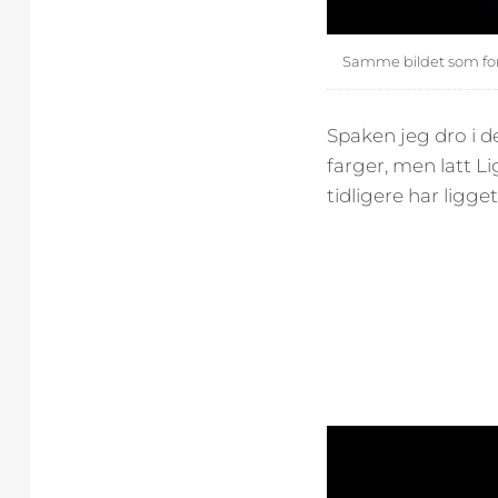
Samme bildet som fors
Spaken jeg dro i 
farger, men latt L
tidligere har ligget