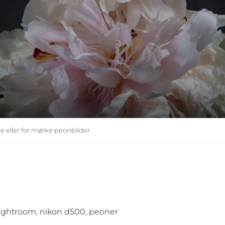
 eller for mørke peonbilder
,
,
lightroom
nikon d500
peoner