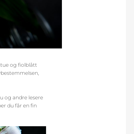
ue og fiolblått
lvbestemmelsen,
du og andre lesere
er du får en fin