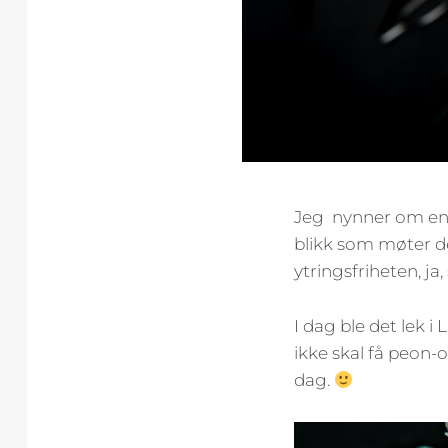
Jeg nynner om en 
blikk som møter d
ytringsfriheten, ja,
I dag ble det lek i
ikke skal få peon-o
dag.