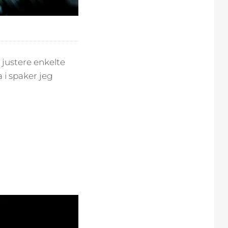
 justere enkelte
 i spaker jeg